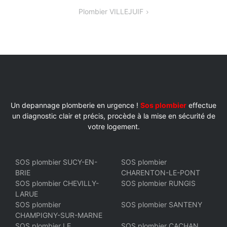
DE
Plombier VILLEJUIF
L’ARTICLE
Un depannage plomberie en urgence !
Sos plombier
effectue
un diagnostic clair et précis, procède à la mise en sécurité de
votre logement.
SOS plombier SUCY-EN-
SOS plombier
BRIE
CHARENTON-LE-PONT
SOS plombier CHEVILLY-
SOS plombier RUNGIS
LARUE
SOS plombier
SOS plombier SANTENY
CHAMPIGNY-SUR-MARNE
SOS plombier LE
SOS plombier CACHAN