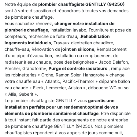
Notre équipe de
plombier chauffagiste GENTILLY (94250)
sont à votre disposition et répondrons à toutes vos demandes
de plomberie chauffage.
Vous souhaitez rénovez,
changer votre installation de
plomberie chauffage
, installation lavabo, Fourniture et pose de
compteurs, recherche de fuite d’eau,
.Réhabilitation
logements individuels
, Travaux d’entretien chaudière,
chauffe-eau, Rénovation de
joint en silicone
, Remplacement
d’une pipe d’évacuation, Installation ou remplacement de
radiateur à eau chaude, pose des baignoires « Jacob Delafon,
Porcher, Grandform»,
Purge et contrôle radiateurs
, remplace
les robinetteries « Grohe, Ramon Soler, Hansgrohe » change
votre chauffe eau « Atlantic, Pacific-Thermor » dépanne ballon
eau chaude « Fleck, Lemercier, Ariston », débouche WC au sol
« Allia, Geberit ».
Le plombier chauffagiste GENTILLY vous
garantis une
installation parfaite pour un rendement optimal de vos
éléments de plomberie sanitaire et chauffage
. Etre disponible
à tout instant fait partie des engagements de notre entreprise
de plomberie chauffage GENTILLY (94250). Nos plombiers
chauffagistes répondent à vos appels de jours comme nuit,