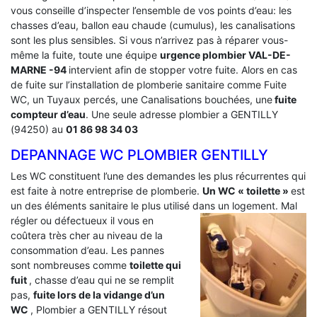
vous conseille d’inspecter l’ensemble de vos points d’eau: les
chasses d’eau, ballon eau chaude (cumulus), les canalisations
sont les plus sensibles. Si vous n’arrivez pas à réparer vous-
même la fuite, toute une équipe
urgence plombier VAL-DE-
MARNE -94
intervient afin de stopper votre fuite. Alors en cas
de fuite sur l’installation de plomberie sanitaire comme Fuite
WC, un Tuyaux percés, une Canalisations bouchées, une
fuite
compteur d’eau
. Une seule adresse plombier a GENTILLY
(94250) au
01 86 98 34 03
DEPANNAGE WC PLOMBIER GENTILLY
Les WC constituent l’une des demandes les plus récurrentes qui
est faite à notre entreprise de plomberie.
Un WC « toilette »
est
un des éléments sanitaire le plus utilisé dans un logement.
Mal
régler ou défectueux il vous en
coûtera très cher au niveau de la
consommation d’eau. Les pannes
sont nombreuses comme
toilette qui
fuit
, chasse d’eau qui ne se remplit
pas,
fuite lors de la vidange d’un
WC
, Plombier a GENTILLY résout