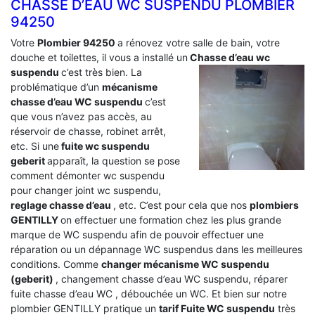
CHASSE D’EAU WC SUSPENDU PLOMBIER
94250
Votre
Plombier 94250
a rénovez votre salle de bain, votre
douche et toilettes, il vous a installé un
Chasse d’eau wc
suspendu
c’est très bien. La
problématique d’un
mécanisme
chasse d’eau WC suspendu
c’est
que vous n’avez pas accès, au
réservoir de chasse, robinet arrêt,
etc. Si une
fuite wc suspendu
geberit
apparaît, la question se pose
comment démonter wc suspendu
pour changer joint wc suspendu,
reglage chasse d’eau
, etc. C’est pour cela que nos
plombiers
GENTILLY
on effectuer une formation chez les plus grande
marque de WC suspendu afin de pouvoir effectuer une
réparation ou un dépannage WC suspendus dans les meilleures
conditions. Comme
changer mécanisme WC suspendu
(geberit)
, changement chasse d’eau WC suspendu, réparer
fuite chasse d’eau WC , débouchée un WC. Et bien sur notre
plombier GENTILLY pratique un
tarif Fuite WC suspendu
très