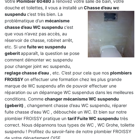
Votre
Plombier 60480
a rénovez votre salle de bain, votre
douche et toilettes, il vous a installé un
Chasse d’eau wc
suspendu
c’est très bien. La
problématique d’un
mécanisme
chasse d’eau WC suspendu
c’est
que vous n’avez pas accès, au
réservoir de chasse, robinet arrêt,
etc. Si une
fuite wc suspendu
geberit
apparaît, la question se pose
comment démonter wc suspendu
pour changer joint wc suspendu,
reglage chasse d’eau
, etc. C’est pour cela que nos
plombiers
FROISSY
on effectuer une formation chez les plus grande
marque de WC suspendu afin de pouvoir effectuer une
réparation ou un dépannage WC suspendus dans les meilleures
conditions. Comme
changer mécanisme WC suspendu
(geberit)
, changement chasse d’eau WC suspendu, réparer
fuite chasse d’eau WC , débouchée un WC. Et bien sur notre
plombier FROISSY pratique un
tarif Fuite WC suspendu
très
correct. Nous dépannons tous types de WC , WC Grohe, toilette
suspendu ! Profitez du savoir-faire de notre plombier FROISSY
de votre département OISE.