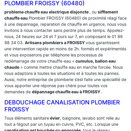
PLOMBIER FROISSY (60480)
probleme chauffe eau electrique disjoncte
, ou
sifflement
chauffe eau
Plombier FROISSY (60480) de proximité réagi face
à une depannage, reparation de chauffe en urgence, nous vous
invitons à nous contacter sans perdre plus de temps. Appelez-
nous, 24 heures sur 24 et 7 jours sur 7, en composant le 01 86
98 34 03.
Artisans plombiers a FROISSY
vous garantissent
une intervention rapide en moins de 2h. formés et expérimentés
et vous exposerons par téléphone les processus de
redémarrage de votre chauffe-eau «
cumulus, ballon eau
chaude
» comme mettre chauffe eau en marche forcée. Nous
nous adaptons à toutes les situations et à toutes les pannes.
Aussi, notre entreprise de plomberie s’est faite une spécialité de
vous apporter une réponse pas chère pour toutes vos
demandes de
dépannage chauffe eau à FROISSY
.
DEBOUCHAGE CANALISATION PLOMBIER
FROISSY
Tous éléments sanitaire
évier
, baignoire, lavabo sont relie au
tout a l’égout par un tuyau en cuivre, PVC, etc. Lorsque une
canalisation est bouchée ou engorgée
, tous le réseau