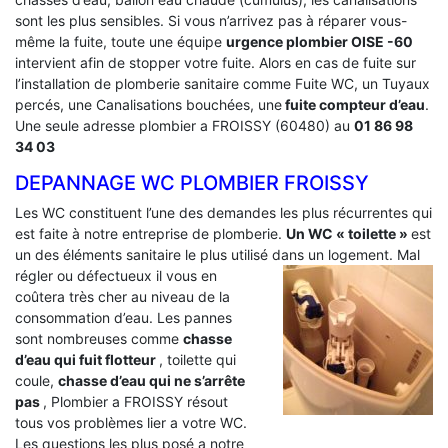
sont les plus sensibles. Si vous n’arrivez pas à réparer vous-
même la fuite, toute une équipe
urgence plombier OISE -60
intervient afin de stopper votre fuite. Alors en cas de fuite sur
l’installation de plomberie sanitaire comme Fuite WC, un Tuyaux
percés, une Canalisations bouchées, une
fuite compteur d’eau
.
Une seule adresse plombier a FROISSY (60480) au
01 86 98
34 03
DEPANNAGE WC PLOMBIER FROISSY
Les WC constituent l’une des demandes les plus récurrentes qui
est faite à notre entreprise de plomberie.
Un WC « toilette »
est
un des éléments sanitaire le plus utilisé dans un logement.
Mal
régler ou défectueux il vous en
coûtera très cher au niveau de la
consommation d’eau. Les pannes
sont nombreuses comme
chasse
d’eau qui fuit flotteur
, toilette qui
coule,
chasse d’eau qui ne s’arrête
pas
, Plombier a FROISSY résout
tous vos problèmes lier a votre WC.
Les questions les plus posé a notre