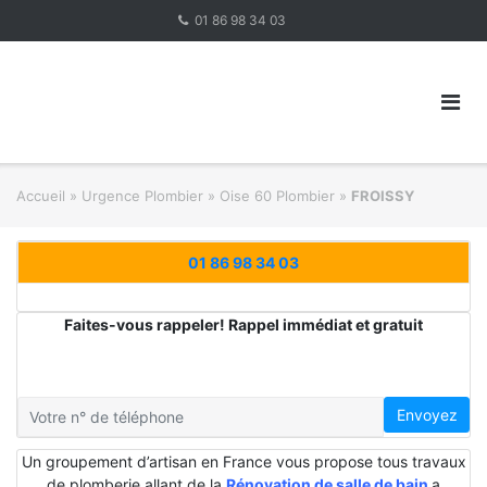
Skip
01 86 98 34 03
to
content
Accueil
»
Urgence Plombier
»
Oise 60 Plombier
»
FROISSY
01 86 98 34 03
Faites-vous rappeler! Rappel immédiat et gratuit
Envoyez
Un groupement d’artisan en France vous propose tous travaux
de plomberie allant de la
Rénovation de salle de bain
a