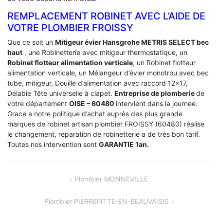
REMPLACEMENT ROBINET AVEC L’AIDE DE
VOTRE PLOMBIER FROISSY
Que ce soit un
Mitigeur évier Hansgrohe METRIS SELECT bec
haut
, une Robinetterie avec mitigeur thermostatique, un
Robinet flotteur alimentation verticale
, un Robinet flotteur
alimentation verticale, un Mélangeur d’évier monotrou avec bec
tube, mitigeur, Douille d’alimentation avec raccord 12×17,
Delabie Tête universelle à clapet.
Entreprise de plomberie
de
votre département
OISE – 60480
intervient dans la journée.
Grace a notre politique d’achat auprès des plus grande
marques de robinet artisan plombier FROISSY (60480) réalise
le changement, reparation de robinetterie a de très bon tarif.
Toutes nos intervention sont
GARANTIE 1an.
NAVIGATION
Plombier MONNEVILLE
DE
Plombier PIERREFITTE-EN-BEAUVAISIS
L’ARTICLE