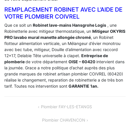
REMPLACEMENT ROBINET AVEC L’AIDE DE
VOTRE PLOMBIER COIVREL
Que ce soit un
Robinet lave-mains Hansgrohe Logis
, une
Robinetterie avec mitigeur thermostatique, un
Mitigeur OKYRIS
PRO lavabo mural manette allongée chromé
, un Robinet
flotteur alimentation verticale, un Mélangeur d’évier monotrou
avec bec tube, mitigeur, Douille d’alimentation avec raccord
12×17, Delabie Tête universelle à clapet.
Entreprise de
plomberie
de votre département
OISE – 60420
intervient dans
la journée. Grace a notre politique d’achat auprès des plus
grande marques de robinet artisan plombier COIVREL (60420)
réalise le changement, reparation de robinetterie a de très bon
tarif. Toutes nos intervention sont
GARANTIE 1an.
NAVIGATION
Plombier FAY-LES-ETANGS
DE
Plombier CHAVENCON
L’ARTICLE