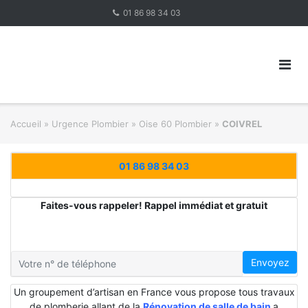
Skip
01 86 98 34 03
to
content
Accueil
»
Urgence Plombier
»
Oise 60 Plombier
»
COIVREL
01 86 98 34 03
Faites-vous rappeler! Rappel immédiat et gratuit
Envoyez
Un groupement d’artisan en France vous propose tous travaux
de plomberie allant de la
Rénovation de salle de bain
a