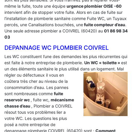
même la fuite, toute une équipe
urgence plombier OISE -60
intervient afin de stopper votre fuite. Alors en cas de fuite sur
l’installation de plomberie sanitaire comme Fuite WC, un Tuyaux
percés, une Canalisations bouchées, une
fuite compteur d’eau
.
Une seule adresse plombier a COIVREL (60420) au
01 86 98 34
03
DEPANNAGE WC PLOMBIER COIVREL
Les WC constituent l’une des demandes les plus récurrentes qui
est faite à notre entreprise de plomberie.
Un WC « toilette »
est
un des éléments sanitaire le plus utilisé dans un logement.
Mal
régler ou défectueux il vous en
coûtera très cher au niveau de la
consommation d’eau. Les pannes
sont nombreuses comme
fuite
reservoir wc
, fuite wc,
mécanisme
chasse d’eau
, Plombier a COIVREL
résout tous vos problèmes lier a
votre WC. Les questions les plus
posé a notre entreprise de
depannage plomberie COIVREL (60420) sont :
Comment