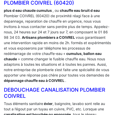
PLOMBIER COIVREL (60420)
plus d eau chaude cumulus
, ou
chauffe eau bruit d eau
Plombier COIVREL (60420) de proximité réagi face à une
depannage, reparation de chauffe en urgence, nous vous
invitons à nous contacter sans perdre plus de temps. Appelez-
nous, 24 heures sur 24 et 7 jours sur 7, en composant le 01 86
98 34 03.
Artisans plombiers a COIVREL
vous garantissent
une intervention rapide en moins de 2h. formés et expérimentés
et vous exposerons par téléphone les processus de
redémarrage de votre chauffe-eau «
cumulus, ballon eau
chaude
» comme changer le fusible chauffe eau. Nous nous
adaptons à toutes les situations et à toutes les pannes. Aussi,
notre entreprise de plomberie s’est faite une spécialité de vous
apporter une réponse pas chère pour toutes vos demandes de
dépannage chauffe eau à COIVREL
.
DEBOUCHAGE CANALISATION PLOMBIER
COIVREL
Tous éléments sanitaire
évier
, baignoire, lavabo sont relie au
tout a l’égout par un tuyau en cuivre, PVC, etc. Lorsque une
canalisation est bouchée ou engorgée
, tous le réseau