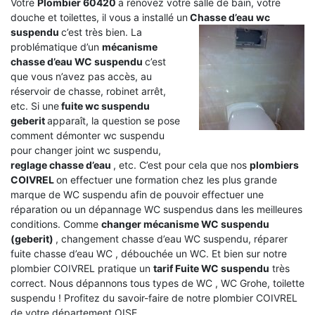
Votre
Plombier 60420
a rénovez votre salle de bain, votre
douche et toilettes, il vous a installé un
Chasse d’eau wc
suspendu
c’est très bien. La
problématique d’un
mécanisme
chasse d’eau WC suspendu
c’est
que vous n’avez pas accès, au
réservoir de chasse, robinet arrêt,
etc. Si une
fuite wc suspendu
geberit
apparaît, la question se pose
comment démonter wc suspendu
pour changer joint wc suspendu,
reglage chasse d’eau
, etc. C’est pour cela que nos
plombiers
COIVREL
on effectuer une formation chez les plus grande
marque de WC suspendu afin de pouvoir effectuer une
réparation ou un dépannage WC suspendus dans les meilleures
conditions. Comme
changer mécanisme WC suspendu
(geberit)
, changement chasse d’eau WC suspendu, réparer
fuite chasse d’eau WC , débouchée un WC. Et bien sur notre
plombier COIVREL pratique un
tarif Fuite WC suspendu
très
correct. Nous dépannons tous types de WC , WC Grohe, toilette
suspendu ! Profitez du savoir-faire de notre plombier COIVREL
de votre département OISE.