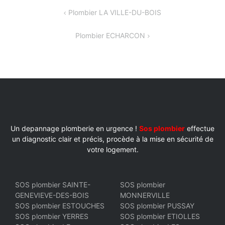
NAVIGATION
Plombier LA VILLE-DU-BOIS
DE
Plombier ECHARCON
L’ARTICLE
Un depannage plomberie en urgence !
Sos plombier
effectue
un diagnostic clair et précis, procède à la mise en sécurité de
votre logement.
SOS plombier SAINTE-
SOS plombier
GENEVIEVE-DES-BOIS
MONNERVILLE
SOS plombier ESTOUCHES
SOS plombier PUSSAY
SOS plombier YERRES
SOS plombier ETIOLLES