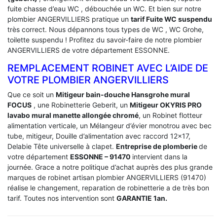
fuite chasse d’eau WC , débouchée un WC. Et bien sur notre
plombier ANGERVILLIERS pratique un
tarif Fuite WC suspendu
très correct. Nous dépannons tous types de WC , WC Grohe,
toilette suspendu ! Profitez du savoir-faire de notre plombier
ANGERVILLIERS de votre département ESSONNE.
REMPLACEMENT ROBINET AVEC L’AIDE DE
VOTRE PLOMBIER ANGERVILLIERS
Que ce soit un
Mitigeur bain-douche Hansgrohe mural
FOCUS
, une Robinetterie Geberit, un
Mitigeur OKYRIS PRO
lavabo mural manette allongée chromé
, un Robinet flotteur
alimentation verticale, un Mélangeur d’évier monotrou avec bec
tube, mitigeur, Douille d’alimentation avec raccord 12×17,
Delabie Tête universelle à clapet.
Entreprise de plomberie
de
votre département
ESSONNE – 91470
intervient dans la
journée. Grace a notre politique d’achat auprès des plus grande
marques de robinet artisan plombier ANGERVILLIERS (91470)
réalise le changement, reparation de robinetterie a de très bon
tarif. Toutes nos intervention sont
GARANTIE 1an.