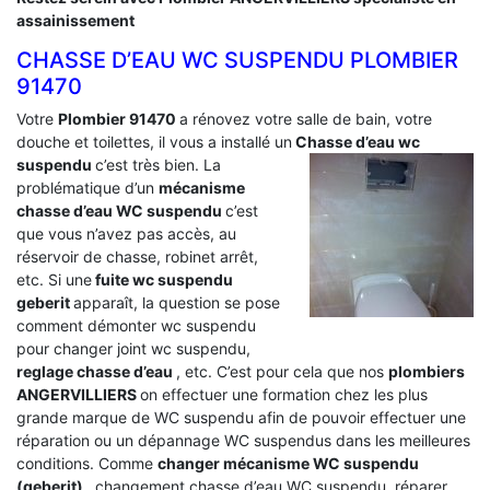
assainissement
CHASSE D’EAU WC SUSPENDU PLOMBIER
91470
Votre
Plombier 91470
a rénovez votre salle de bain, votre
douche et toilettes, il vous a installé un
Chasse d’eau wc
suspendu
c’est très bien. La
problématique d’un
mécanisme
chasse d’eau WC suspendu
c’est
que vous n’avez pas accès, au
réservoir de chasse, robinet arrêt,
etc. Si une
fuite wc suspendu
geberit
apparaît, la question se pose
comment démonter wc suspendu
pour changer joint wc suspendu,
reglage chasse d’eau
, etc. C’est pour cela que nos
plombiers
ANGERVILLIERS
on effectuer une formation chez les plus
grande marque de WC suspendu afin de pouvoir effectuer une
réparation ou un dépannage WC suspendus dans les meilleures
conditions. Comme
changer mécanisme WC suspendu
(geberit)
, changement chasse d’eau WC suspendu, réparer