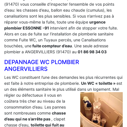
(91470) vous conseille d’inspecter l’ensemble de vos points
d’eau: les chasses d’eau, ballon eau chaude (cumulus), les
canalisations sont les plus sensibles. Si vous n’arrivez pas à
réparer vous-même la fuite, toute une équipe
urgence
plombier ESSONNE -91
intervient afin de stopper votre fuite.
Alors en cas de fuite sur l’installation de plomberie sanitaire
comme Fuite WC, un Tuyaux percés, une Canalisations
bouchées, une
fuite compteur d’eau
. Une seule adresse
plombier a ANGERVILLIERS (91470) au
01 86 98 34 03
DEPANNAGE WC PLOMBIER
ANGERVILLIERS
Les WC constituent l’une des demandes les plus récurrentes qui
est faite à notre entreprise de plomberie.
Un WC « toilette »
est
un des éléments sanitaire le plus utilisé dans un logement.
Mal
régler ou défectueux il vous en
coûtera très cher au niveau de la
consommation d’eau. Les pannes
sont nombreuses comme
chasse
d’eau qui ne s’arrête pas
, clapet
chasse d’eau,
toilette qui fuit au