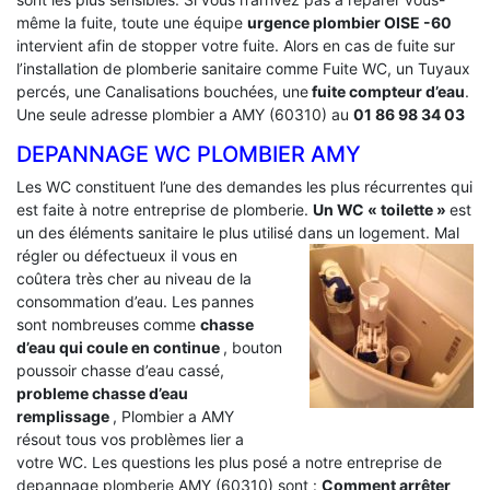
même la fuite, toute une équipe
urgence plombier OISE -60
intervient afin de stopper votre fuite. Alors en cas de fuite sur
l’installation de plomberie sanitaire comme Fuite WC, un Tuyaux
percés, une Canalisations bouchées, une
fuite compteur d’eau
.
Une seule adresse plombier a AMY (60310) au
01 86 98 34 03
DEPANNAGE WC PLOMBIER AMY
Les WC constituent l’une des demandes les plus récurrentes qui
est faite à notre entreprise de plomberie.
Un WC « toilette »
est
un des éléments sanitaire le plus utilisé dans un logement.
Mal
régler ou défectueux il vous en
coûtera très cher au niveau de la
consommation d’eau. Les pannes
sont nombreuses comme
chasse
d’eau qui coule en continue
, bouton
poussoir chasse d’eau cassé,
probleme chasse d’eau
remplissage
, Plombier a AMY
résout tous vos problèmes lier a
votre WC. Les questions les plus posé a notre entreprise de
depannage plomberie AMY (60310) sont :
Comment arrêter