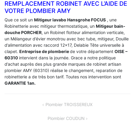
REMPLACEMENT ROBINET AVEC L’AIDE DE
VOTRE PLOMBIER AMY
Que ce soit un
Mitigeur lavabo Hansgrohe FOCUS
, une
Robinetterie avec mitigeur thermostatique, un
Mitigeur bain-
douche PORCHER
, un Robinet flotteur alimentation verticale,
un Mélangeur d’évier monotrou avec bec tube, mitigeur, Douille
d’alimentation avec raccord 12×17, Delabie Tête universelle à
clapet.
Entreprise de plomberie
de votre département
OISE –
60310
intervient dans la journée. Grace a notre politique
d’achat auprès des plus grande marques de robinet artisan
plombier AMY (60310) réalise le changement, reparation de
robinetterie a de très bon tarif. Toutes nos intervention sont
GARANTIE 1an.
NAVIGATION
Plombier TROISSEREUX
DE
Plombier COUDUN
L’ARTICLE