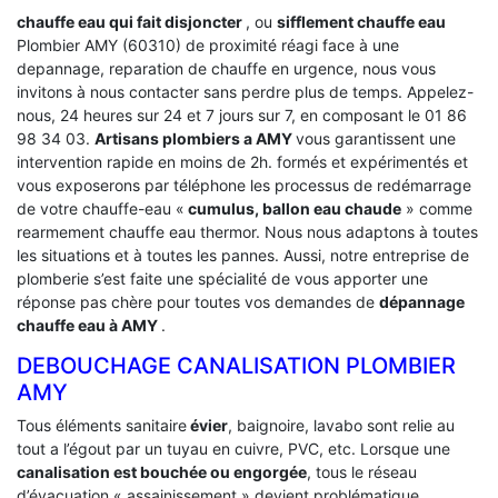
chauffe eau qui fait disjoncter
, ou
sifflement chauffe eau
Plombier AMY (60310) de proximité réagi face à une
depannage, reparation de chauffe en urgence, nous vous
invitons à nous contacter sans perdre plus de temps. Appelez-
nous, 24 heures sur 24 et 7 jours sur 7, en composant le 01 86
98 34 03.
Artisans plombiers a AMY
vous garantissent une
intervention rapide en moins de 2h. formés et expérimentés et
vous exposerons par téléphone les processus de redémarrage
de votre chauffe-eau «
cumulus, ballon eau chaude
» comme
rearmement chauffe eau thermor. Nous nous adaptons à toutes
les situations et à toutes les pannes. Aussi, notre entreprise de
plomberie s’est faite une spécialité de vous apporter une
réponse pas chère pour toutes vos demandes de
dépannage
chauffe eau à AMY
.
DEBOUCHAGE CANALISATION PLOMBIER
AMY
Tous éléments sanitaire
évier
, baignoire, lavabo sont relie au
tout a l’égout par un tuyau en cuivre, PVC, etc. Lorsque une
canalisation est bouchée ou engorgée
, tous le réseau
d’évacuation « assainissement » devient problématique.