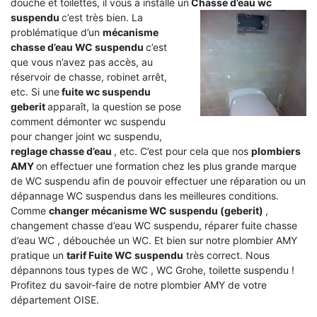
douche et toilettes, il vous a installé un
Chasse d’eau wc
suspendu
c’est très bien. La
problématique d’un
mécanisme
chasse d’eau WC suspendu
c’est
que vous n’avez pas accès, au
réservoir de chasse, robinet arrêt,
etc. Si une
fuite wc suspendu
geberit
apparaît, la question se pose
comment démonter wc suspendu
pour changer joint wc suspendu,
reglage chasse d’eau
, etc. C’est pour cela que nos
plombiers
AMY
on effectuer une formation chez les plus grande marque
de WC suspendu afin de pouvoir effectuer une réparation ou un
dépannage WC suspendus dans les meilleures conditions.
Comme
changer mécanisme WC suspendu (geberit)
,
changement chasse d’eau WC suspendu, réparer fuite chasse
d’eau WC , débouchée un WC. Et bien sur notre plombier AMY
pratique un
tarif Fuite WC suspendu
très correct. Nous
dépannons tous types de WC , WC Grohe, toilette suspendu !
Profitez du savoir-faire de notre plombier AMY de votre
département OISE.