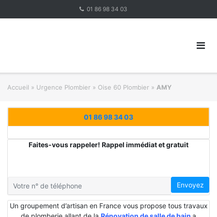
Skip
01 86 98 34 03
to
content
Accueil
»
Urgence Plombier
»
Oise 60 Plombier
»
AMY
01 86 98 34 03
Faites-vous rappeler! Rappel immédiat et gratuit
Envoyez
Un groupement d’artisan en France vous propose tous travaux
de plomberie allant de la
Rénovation de salle de bain
a