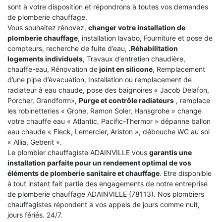
sont à votre disposition et répondrons à toutes vos demandes
de plomberie chauffage.
Vous souhaitez rénovez,
changer votre installation de
plomberie chauffage
, installation lavabo, Fourniture et pose de
compteurs, recherche de fuite d’eau,
.Réhabilitation
logements individuels
, Travaux d’entretien chaudière,
chauffe-eau, Rénovation de
joint en silicone
, Remplacement
d’une pipe d’évacuation, Installation ou remplacement de
radiateur à eau chaude, pose des baignoires « Jacob Delafon,
Porcher, Grandform»,
Purge et contrôle radiateurs
, remplace
les robinetteries « Grohe, Ramon Soler, Hansgrohe » change
votre chauffe eau « Atlantic, Pacific-Thermor » dépanne ballon
eau chaude « Fleck, Lemercier, Ariston », débouche WC au sol
« Allia, Geberit ».
Le plombier chauffagiste ADAINVILLE vous
garantis une
installation parfaite pour un rendement optimal de vos
éléments de plomberie sanitaire et chauffage
. Etre disponible
à tout instant fait partie des engagements de notre entreprise
de plomberie chauffage ADAINVILLE (78113). Nos plombiers
chauffagistes répondent à vos appels de jours comme nuit,
jours fériés. 24/7.