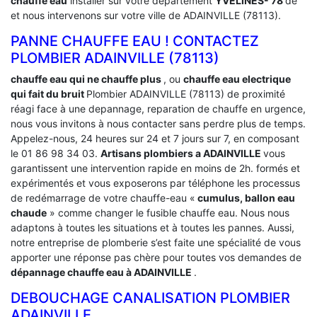
chauffe eau
installer sur votre département
YVELINES- 78
de
et nous intervenons sur votre ville de ADAINVILLE (78113).
PANNE CHAUFFE EAU ! CONTACTEZ
PLOMBIER ADAINVILLE (78113)
chauffe eau qui ne chauffe plus
, ou
chauffe eau electrique
qui fait du bruit
Plombier ADAINVILLE (78113) de proximité
réagi face à une depannage, reparation de chauffe en urgence,
nous vous invitons à nous contacter sans perdre plus de temps.
Appelez-nous, 24 heures sur 24 et 7 jours sur 7, en composant
le 01 86 98 34 03.
Artisans plombiers a ADAINVILLE
vous
garantissent une intervention rapide en moins de 2h. formés et
expérimentés et vous exposerons par téléphone les processus
de redémarrage de votre chauffe-eau «
cumulus, ballon eau
chaude
» comme changer le fusible chauffe eau. Nous nous
adaptons à toutes les situations et à toutes les pannes. Aussi,
notre entreprise de plomberie s’est faite une spécialité de vous
apporter une réponse pas chère pour toutes vos demandes de
dépannage chauffe eau à ADAINVILLE
.
DEBOUCHAGE CANALISATION PLOMBIER
ADAINVILLE