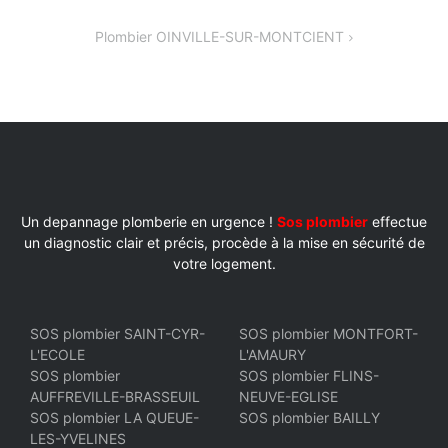
DE
Plombier OINVILLE-SUR-MONTCIENT
L’ARTICLE
Un depannage plomberie en urgence !
Sos plombier
effectue
un diagnostic clair et précis, procède à la mise en sécurité de
votre logement.
SOS plombier SAINT-CYR-
SOS plombier MONTFORT-
L'ECOLE
L'AMAURY
SOS plombier
SOS plombier FLINS-
AUFFREVILLE-BRASSEUIL
NEUVE-EGLISE
SOS plombier LA QUEUE-
SOS plombier BAILLY
LES-YVELINES