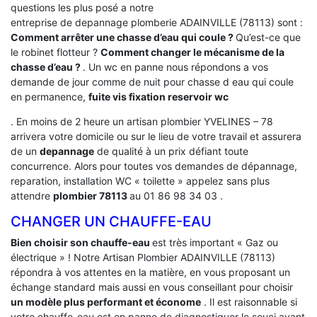
questions les plus posé a notre
entreprise de depannage plomberie ADAINVILLE (78113) sont :
Comment arrêter une chasse d’eau qui coule ?
Qu’est-ce que
le robinet flotteur ?
Comment changer le mécanisme de la
chasse d’eau ?
. Un wc en panne nous répondons a vos
demande de jour comme de nuit pour chasse d eau qui coule
en permanence,
fuite vis fixation reservoir wc
. En moins de 2 heure un artisan plombier YVELINES – 78
arrivera votre domicile ou sur le lieu de votre travail et assurera
de un
depannage
de qualité à un prix défiant toute
concurrence. Alors pour toutes vos demandes de dépannage,
reparation, installation WC « toilette » appelez sans plus
attendre
plombier 78113
au 01 86 98 34 03 .
CHANGER UN CHAUFFE-EAU
Bien choisir son chauffe-eau
est très important « Gaz ou
électrique » ! Notre Artisan Plombier ADAINVILLE (78113)
répondra à vos attentes en la matière, en vous proposant un
échange standard mais aussi en vous conseillant pour choisir
un modèle plus performant et économe
. Il est raisonnable si
votre chauffe-eau est en panne de diagnostiquer le souci avant