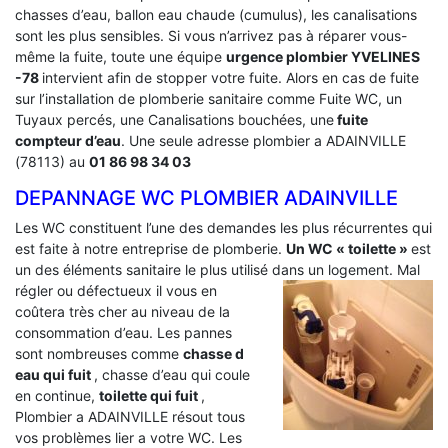
chasses d’eau, ballon eau chaude (cumulus), les canalisations
sont les plus sensibles. Si vous n’arrivez pas à réparer vous-
même la fuite, toute une équipe
urgence plombier YVELINES
-78
intervient afin de stopper votre fuite. Alors en cas de fuite
sur l’installation de plomberie sanitaire comme Fuite WC, un
Tuyaux percés, une Canalisations bouchées, une
fuite
compteur d’eau
. Une seule adresse plombier a ADAINVILLE
(78113) au
01 86 98 34 03
DEPANNAGE WC PLOMBIER ADAINVILLE
Les WC constituent l’une des demandes les plus récurrentes qui
est faite à notre entreprise de plomberie.
Un WC « toilette »
est
un des éléments sanitaire le plus utilisé dans un logement.
Mal
régler ou défectueux il vous en
coûtera très cher au niveau de la
consommation d’eau. Les pannes
sont nombreuses comme
chasse d
eau qui fuit
, chasse d’eau qui coule
en continue,
toilette qui fuit
,
Plombier a ADAINVILLE résout tous
vos problèmes lier a votre WC. Les