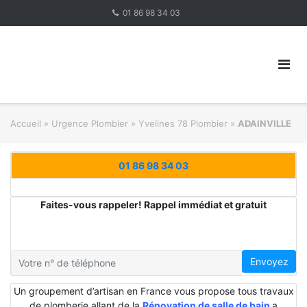
Skip
01 86 98 34 03
to
content
Accueil
»
Urgence Plombier
»
Yvelines 78 Plombier
»
ADAINVILLE
01 86 98 34 03
Faites-vous rappeler! Rappel immédiat et gratuit
Envoyez
Un groupement d’artisan en France vous propose tous travaux
de plomberie allant de la
Rénovation de salle de bain
a