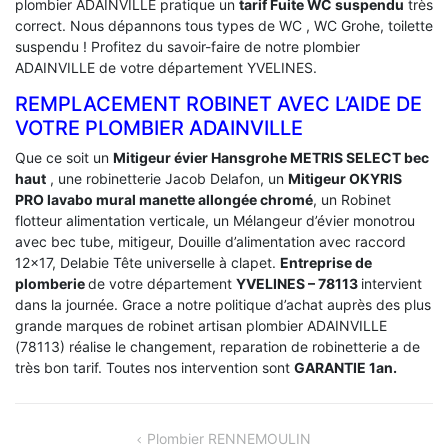
plombier ADAINVILLE pratique un
tarif Fuite WC suspendu
très
correct. Nous dépannons tous types de WC , WC Grohe, toilette
suspendu ! Profitez du savoir-faire de notre plombier
ADAINVILLE de votre département YVELINES.
REMPLACEMENT ROBINET AVEC L’AIDE DE
VOTRE PLOMBIER ADAINVILLE
Que ce soit un
Mitigeur évier Hansgrohe METRIS SELECT bec
haut
, une robinetterie Jacob Delafon, un
Mitigeur OKYRIS
PRO lavabo mural manette allongée chromé
, un Robinet
flotteur alimentation verticale, un Mélangeur d’évier monotrou
avec bec tube, mitigeur, Douille d’alimentation avec raccord
12×17, Delabie Tête universelle à clapet.
Entreprise de
plomberie
de votre département
YVELINES – 78113
intervient
dans la journée. Grace a notre politique d’achat auprès des plus
grande marques de robinet artisan plombier ADAINVILLE
(78113) réalise le changement, reparation de robinetterie a de
très bon tarif. Toutes nos intervention sont
GARANTIE 1an.
NAVIGATION
Plombier RENNEMOULIN